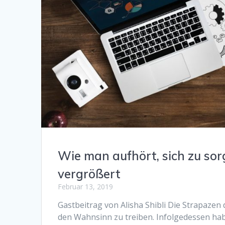
Wie man aufhört, sich zu sor
vergrößert
Februar 13, 2019
Gastbeitrag von Alisha Shibli Die Strapaze
den Wahnsinn zu treiben. Infolgedessen ha