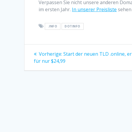
Verpassen Sie nicht unsere anderen Domai
im ersten Jahr.
In unserer Preisliste
sehen 
.INFO
DOTINFO
Beitragsnavigation
Vorheriger
Vorherige:
Start der neuen TLD .online, er
Beitrag:
für nur $24,99