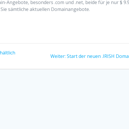
n-Angebote, besonders .com und .net, beide für je nur $ 9.
Sie sämtliche aktuellen Domainangebote.
hältlich
Nächster
Weiter:
Start der neuen .IRISH Doma
Beitrag: