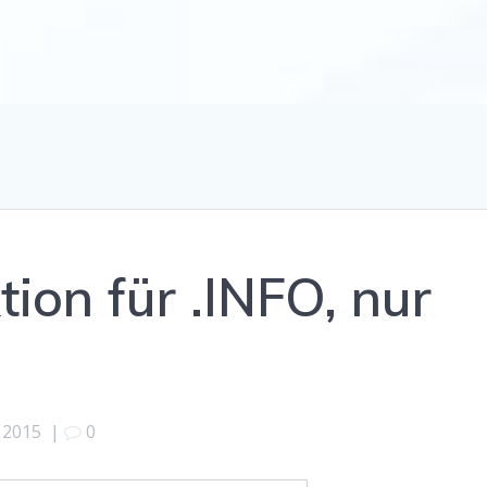
ion für .INFO, nur
 2015
|
0