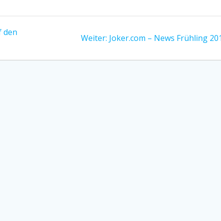
f den
Nächster
Weiter:
Joker.com – News Frühling 20
Beitrag: