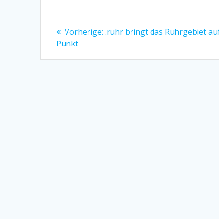
Beitragsnavigation
Vorheriger
Vorherige:
.ruhr bringt das Ruhrgebiet au
Beitrag:
Punkt